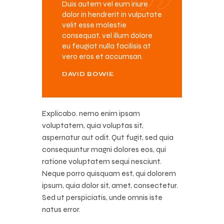
Duis autem vel eum iriure
dolor in hendrerit in vulputate
velit esse molestie
consequat, vel illum dolore
eu feugiat nulla facilisis at
vero eros et accumsan.
DAVID BOWIE
Explicabo. nemo enim ipsam
voluptatem, quia voluptas sit,
aspernatur aut odit. Qut fugit, sed quia
consequuntur magni dolores eos, qui
ratione voluptatem sequi nesciunt.
Neque porro quisquam est, qui dolorem
ipsum, quia dolor sit, amet, consectetur.
Sed ut perspiciatis, unde omnis iste
natus error.