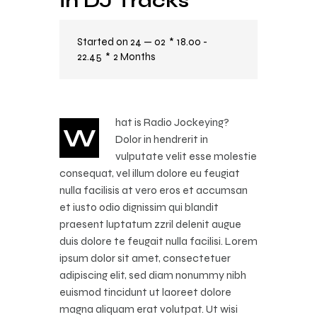
in DJ Tracks
Started on
24 — 02
18.00 -
22.45
2 Months
hat is Radio Jockeying?
W
Dolor in hendrerit in
vulputate velit esse molestie
consequat, vel illum dolore eu feugiat
nulla facilisis at vero eros et accumsan
et iusto odio dignissim qui blandit
praesent luptatum zzril delenit augue
duis dolore te feugait nulla facilisi. Lorem
ipsum dolor sit amet, consectetuer
adipiscing elit, sed diam nonummy nibh
euismod tincidunt ut laoreet dolore
magna aliquam erat volutpat. Ut wisi