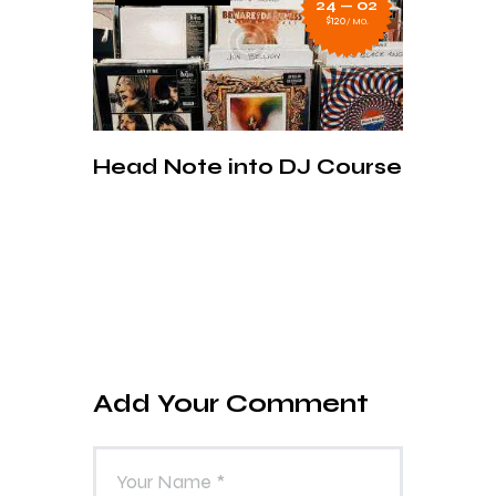
24 — 02
$120
MO.
Head Note into DJ Course
Add Your Comment