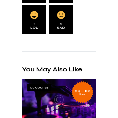
1
0
LOL
SAD
You May Also Like
DJ COURSE
24 — 02
Free