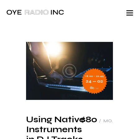
18.00 - 22.45
24 — 02
$80
MO.
Using Native
$80
MO.
Instruments